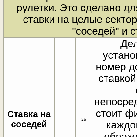
рулетки. Это сделано для
ставки на целые сектор
"соседей" и с
Дел
устано
номер д
ставкой
непосре
стоит ф
Ставка на
25
соседей
каждо
образо