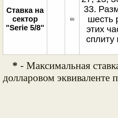
33. Раз
Ставка на
шесть 
сектор
60
"Serie 5/8"
этих ча
сплиту и
*
- Максимальная ставка
долларовом эквиваленте п