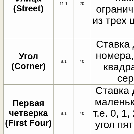
11:1
20
(Street)
ограни
из трех 
Ставка 
номера,
Угол
8:1
40
(Corner)
квадр
сер
Ставка 
малень
Первая
т.е. 0, 
четверка
8:1
40
(First Four)
угол пя