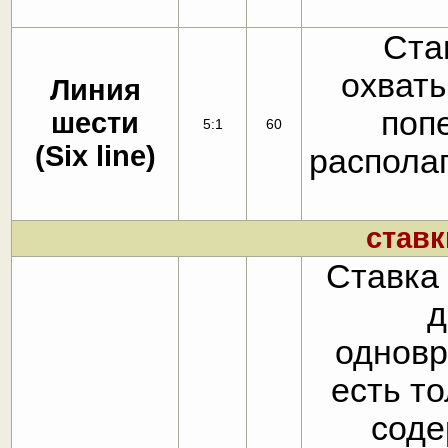
Ста
охваты
Линия
поп
шести
5:1
60
(Six line)
располаг
ставк
Ставка 
д
одновр
есть т
соде