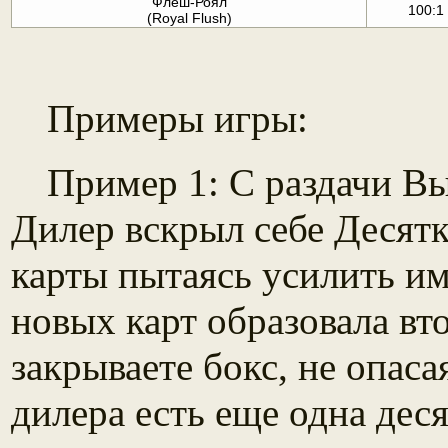
Флеш-Роял
100:1
(Royal Flush)
Примеры игры:
Пример 1: С раздачи В
Дилер вскрыл себе Десят
карты пытаясь усилить и
новых карт образовала вт
закрываете бокс, не опаса
дилера есть еще одна дес